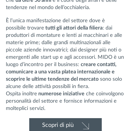
che
da oltre 50 anni
è il cuore degli affari e delle
tendenze nel mondo dell’occhialeria.
È l’unica manifestazione del settore dove è
possibile trovare
tutti gli attori della filiera
: dai
produttori di montature e lenti ai macchinari e alle
materie prime; dalle grandi multinazionali alle
piccole aziende innovatrici; dai designer più noti o
emergenti alle start up e agli accessori. MIDO è un
luogo d’incontro per il business:
creare contatti,
comunicare a una vasta platea internazionale e
scoprire le ultime tendenze del mercato
sono solo
alcune delle attività possibili in fiera.
Ospita inoltre
numerose iniziative
che coinvolgono
personalità del settore e fornisce informazioni e
molteplici servizi.
Scopri di più