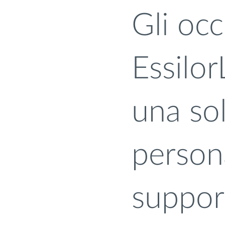
Gli oc
Essilor
una so
persona
suppor