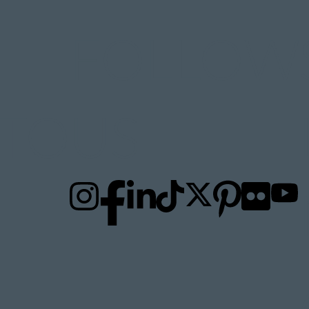
FOLLOW
TO
US