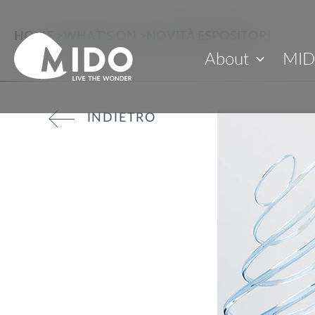
HOME
>
WHAT'S ON
>
NOVITÀ ESPOSITORI
About
MID
INDIETRO