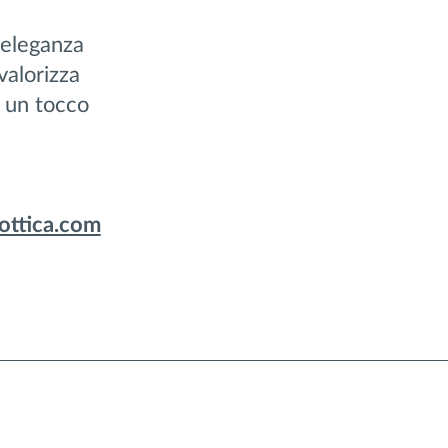
 eleganza
valorizza
o un tocco
xottica.com