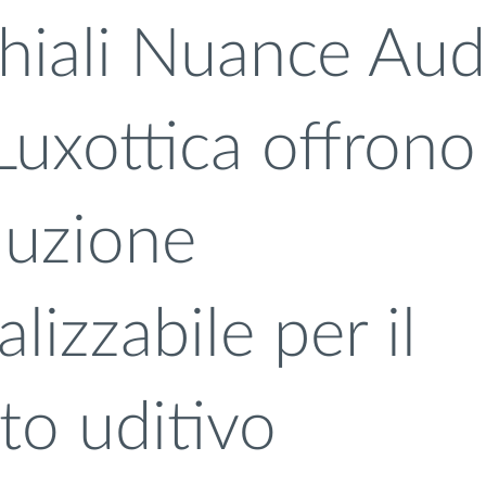
chiali Nuance Aud
Luxottica offrono
luzione
lizzabile per il
to uditivo