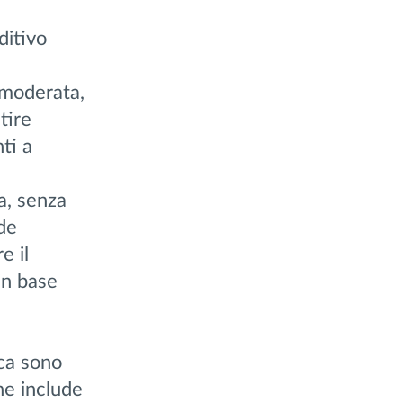
ditivo
 moderata,
tire
ti a
a, senza
de
e il
in base
ica sono
he include