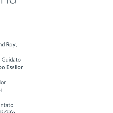
nd Roy
,
a. Guidato
o Essilor
lor
i
entato
di Gifo
.