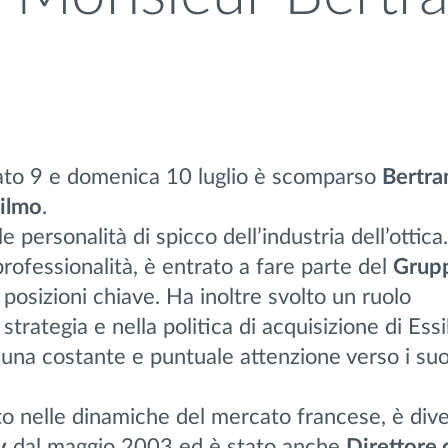
bato 9 e domenica 10 luglio è scomparso
Bertra
Silmo
.
e personalità di spicco dell’industria dell’ottic
rofessionalità, è entrato a fare parte del
Grupp
osizioni chiave. Ha inoltre svolto un ruolo
trategia e nella politica di acquisizione di Essi
na costante e puntuale attenzione verso i suo
o nelle dinamiche del mercato francese, è div
v
dal maggio 2003 ed è stato anche
Direttore 