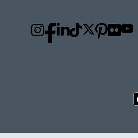
TO
US