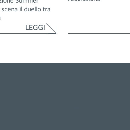
ezione Summer
scena il duello tra
e
LEGGI
FOLLOW