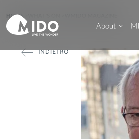
HOME
>
WHAT'S ON
>
WMIDO MAGAZINE
About
M
INDIETRO