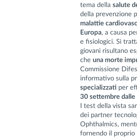
tema della
salute d
della prevenzione p
malattie cardiovasco
Europa
, a causa per
e fisiologici. Si tr
giovani risultano es
che
una morte impr
Commissione Difesa
informativo sulla p
specializzati
per eff
30 settembre dalle 
I test della vista sa
dei partner tecnolo
Ophthalmics, mentre
fornendo il proprio 