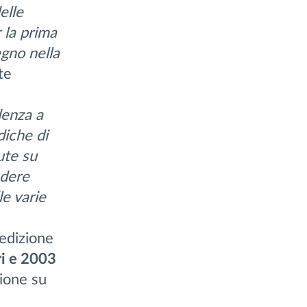
elle
 la prima
egno nella
te
denza a
diche di
ute su
ndere
le varie
’edizione
ri e 2003
zione su