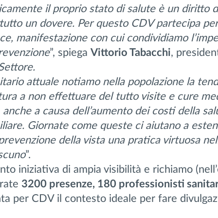
amente il proprio stato di salute è un diritto d
tutto un dovere. Per questo CDV partecipa per
ace, manifestazione con cui condividiamo l’imp
revenzione
”, spiega
Vittorio Tabacchi
, presiden
Settore.
itario attuale notiamo nella popolazione la ten
tura a non effettuare del tutto visite e cure me
anche a causa dell’aumento dei costi della sal
iliare. Giornate come queste ci aiutano a este
a prevenzione della vista una pratica virtuosa nel
ascuno
”.
to iniziativa di ampia visibilità e richiamo (nell
trate
3200 presenze, 180 professionisti sanita
nta per CDV il contesto ideale per fare divulga