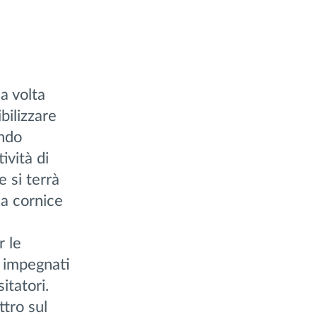
a volta
bilizzare
endo
ività di
 si terrà
da cornice
r le
i impegnati
itatori.
ttro sul