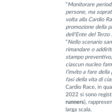
“
Monitorare periodic
persone, ma soprat
volta alla Cardio R
promozione della p
dell’Ente del Terzo 
“
Nello scenario san
rimandare o addirit
stampo preventivo, 
ciascun nucleo fam
l’invito a fare dell
fasi della vita di ci
Cardio Race, in quan
2022 si sono regis
runners
), rapprese
larga scala.