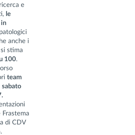
ricerca e
i,
le
 in
 patologici
che anche i
 si stima
su 100
.
corso
ori
team
,
sabato
7.
mentazioni
 e Frastema
va di CDV
.