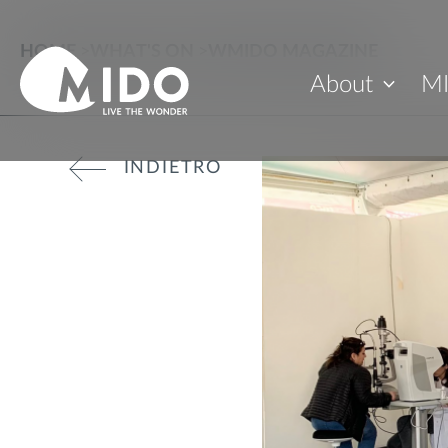
HOME
>
WHAT'S ON
>
WMIDO MAGAZINE
About
M
INDIETRO