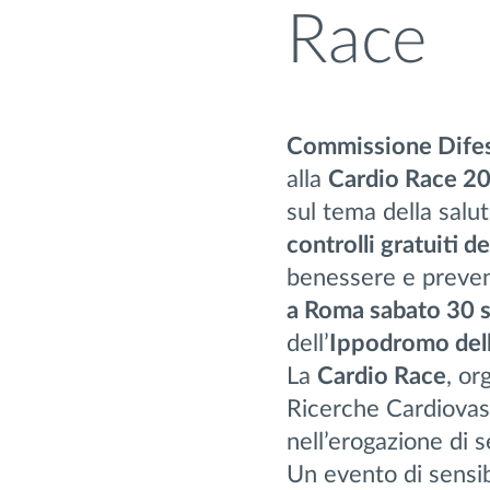
Race
Commissione Difes
alla
Cardio Race 2
sul tema della salut
controlli gratuiti de
benessere e prevenz
a Roma sabato 30 
dell’
Ippodromo del
La
Cardio Race
, or
Ricerche Cardiovasc
nell’erogazione di s
Un evento di sensib