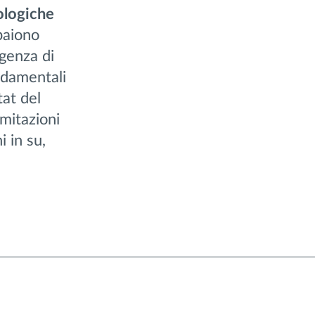
ologiche
mpaiono
rgenza di
ondamentali
tat del
imitazioni
i in su,