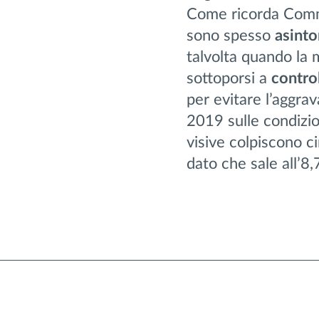
Come ricorda Comm
sono spesso
asint
talvolta quando la m
sottoporsi a
control
per evitare l’aggra
2019 sulle condizion
visive colpiscono ci
dato che sale all’8,