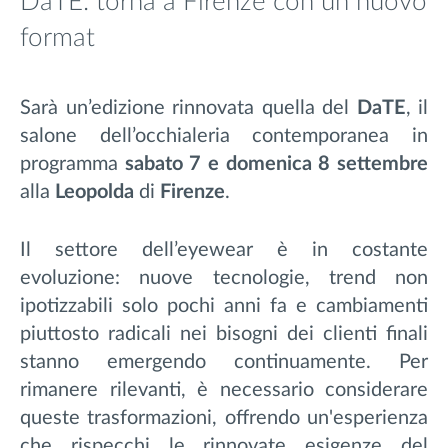
DaTE: torna a Firenze con un nuovo
format
Sarà un’edizione rinnovata quella del
DaTE
, il
salone dell’occhialeria contemporanea in
programma
sabato 7 e domenica 8 settembre
alla
Leopolda
di
Firenze
.
Il settore dell’eyewear è in costante
evoluzione: nuove tecnologie, trend non
ipotizzabili solo pochi anni fa e cambiamenti
piuttosto radicali nei bisogni dei clienti finali
stanno emergendo continuamente. Per
rimanere rilevanti, è necessario considerare
queste trasformazioni, offrendo un'esperienza
che rispecchi le rinnovate esigenze del