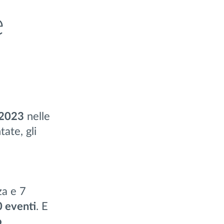
e
 2023
nelle
tate, gli
za e 7
 eventi
. E
o