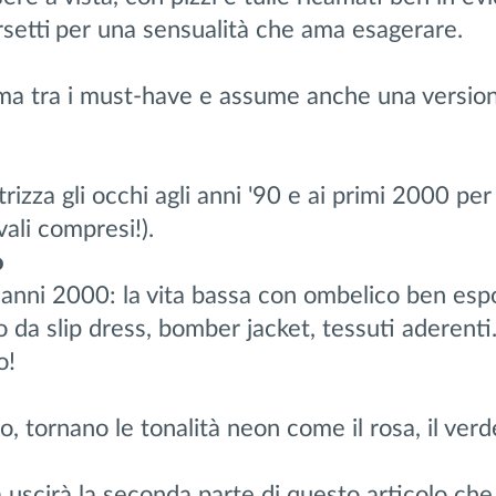
setti
per una sensualità che ama esagerare.
rma tra i must-have e assume anche una versio
strizza gli occhi agli anni '90 e ai primi 2000 per
vali compresi!).
o
i anni 2000: la vita bassa con ombelico ben espo
da slip dress, bomber jacket, tessuti aderent
o!
, tornano le tonalità neon come il rosa, il verde
uscirà la seconda parte di questo articolo che