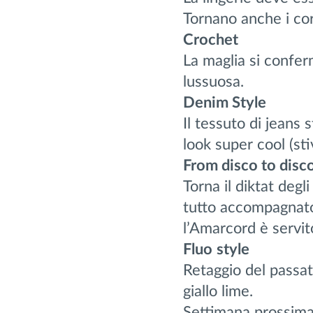
Tornano anche i cor
Crochet
La maglia si confe
lussuosa.
Denim Style
Il tessuto di jeans 
look super cool (sti
Fr
om disco to disc
Torna il diktat degl
tutto accompagnato 
l’Amarcord è servit
Fluo
style
Retaggio del passato
giallo lime.
Settimana prossima 