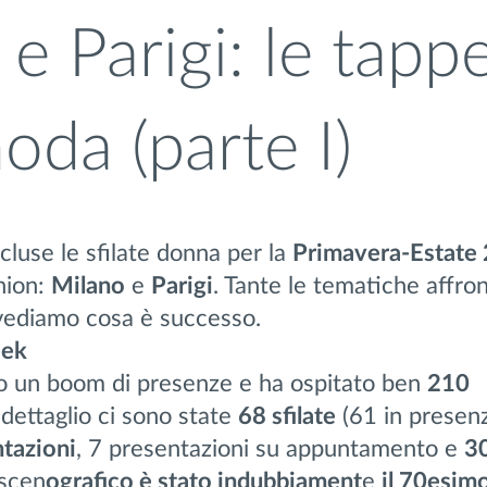
e Parigi: le tapp
oda (parte I)
luse le sfilate donna per la
Primavera-Estate
shion:
Milano
e
Parigi
. Tante le tematiche affron
 vediamo cosa è successo.
eek
to un boom di presenze e ha ospitato ben
210
 dettaglio ci sono state
68 sfilate
(61 in presen
tazioni
, 7 presentazioni su appuntamento e
30
 scen
o
grafico
è stato indubbiament
e
il
70esim