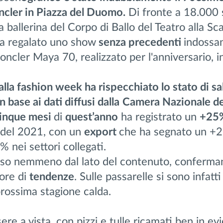
ncler in Piazza del Duomo.
Di fronte a 18.000 
a ballerina del Corpo di Ballo del Teatro alla Sca
a regalato uno show
senza precedenti
indossan
ncler Maya 70, realizzato per l'anniversario, i
alla fashi
o
n week
ha rispecchiat
o
lo stato di sa
n base ai dati diffusi dalla
Camera Nazionale d
cinque mesi
di
quest’anno
ha registrato un
+25
o del 2021, con un
export
che ha segnato un +
 nei settori collegati.
so nemmeno dal lato del contenuto, conferman
tore di
tendenze
. Sulle passarelle si sono infatti
prossima stagione calda.
ere a vista, con pizzi e tulle ricamati ben in ev