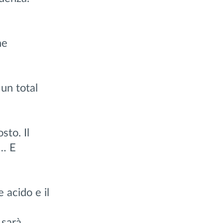
ne
 un total
sto. Il
i… E
 acido e il
 sarà