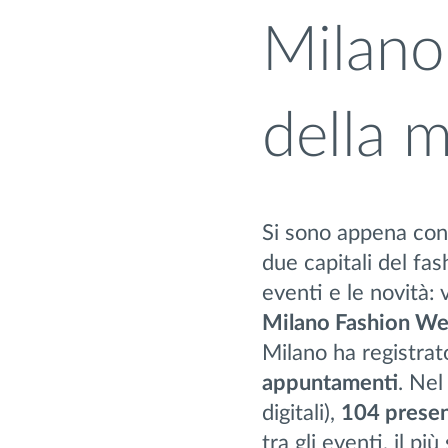
Milano 
della m
Si sono appena conc
due capitali del fa
eventi e le novità:
Milano Fashion W
Milano ha registra
appuntamenti
. Nel
digitali),
104 presen
tra gli eventi, il più