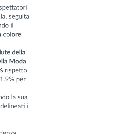
spettatori
la, seguita
do il
n col
ore
lute della
ella Moda
%
rispetto
21.9% per
do la sua
 delineati i
idenza.