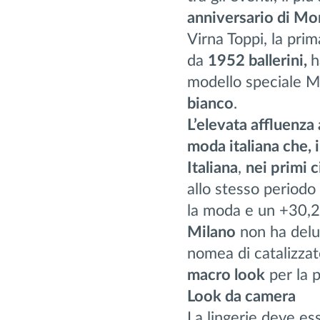
anniversario di Mo
Virna Toppi, la prim
da
1952
ballerini,
h
modello speciale Mo
bianco
.
L’elevata affluenza 
moda italiana che, i
Italiana
,
nei primi 
allo stesso period
la moda e un +30,2%
Milano
non ha delu
nomea di catalizza
macro look
per la 
L
ook da camera
La lingerie deve ess