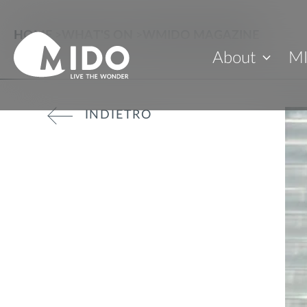
HOME
>
WHAT'S ON
>
WMIDO MAGAZINE
About
M
INDIETRO