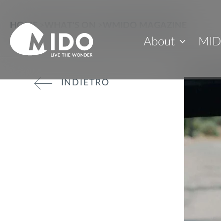
HOME
>
WHAT'S ON
>
WMIDO MAGAZINE
About
MID
INDIETRO