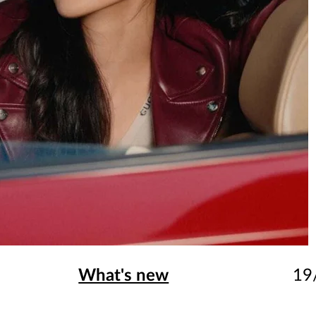
What's new
19