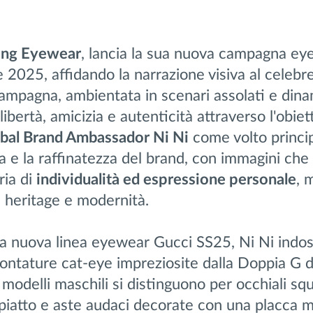
ing Eyewear
, lancia la sua nuova campagna ey
 2025, affidando la narrazione visiva al celebr
campagna, ambientata in scenari assolati e dina
 libertà, amicizia e autenticità attraverso l'obiet
bal Brand Ambassador Ni Ni
come volto princip
za e la raffinatezza del brand, con immagini che
ria di
individualità ed espressione personale
, 
tra heritage e modernità.
la nuova linea eyewear Gucci SS25, Ni Ni indos
ontature cat-eye impreziosite dalla Doppia G 
 modelli maschili si distinguono per occhiali squ
 piatto e aste audaci decorate con una placca m