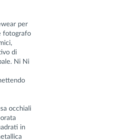
ewear per
e fotografo
mici,
tivo di
ale. Ni Ni
mettendo
sa occhiali
dorata
adrati in
etallica