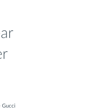
ar
er
e Gucci