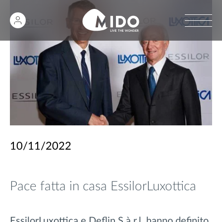
10/11/2022
Pace fatta in casa EssilorLuxottica
EssilorLuxottica e Deflin S.à.r.l. hanno definito