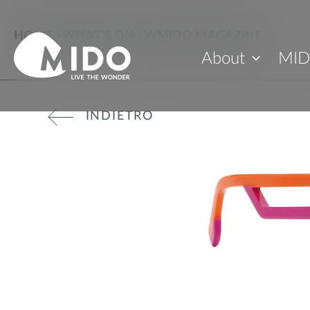
HOME
>
WHAT'S ON
>
WMIDO MAGAZINE
About
MID
INDIETRO