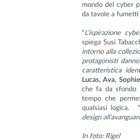
mondo del cyber pu
da tavole a fumetti
“
L’ispirazione cyb
spiega Susi Tabacc
intorno alla collezi
protagonisti danno
caratteristica iden
Lucas, Ava, Sophie
che fa da sfondo 
tempo che permet
qualsiasi logica.
“
design all'avanguar
In foto: Rigel