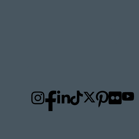
FOLLOW
TO
US