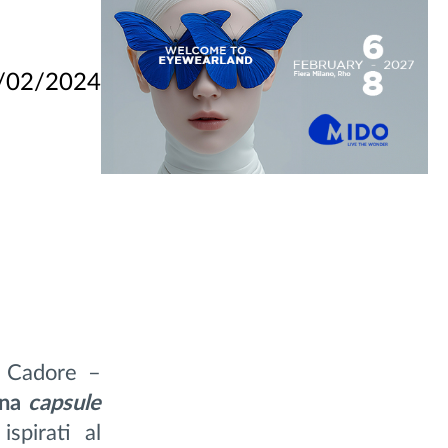
/02/2024
n Cadore –
na
capsule
ispirati al