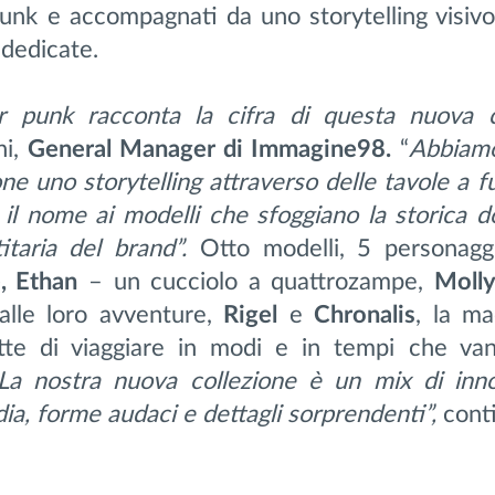
nk e accompagnati da uno storytelling visivo 
 dedicate.
er punk racconta la cifra di questa nuova co
hi,
General Manager
di
Immagine98
.
“
Abbiamo
one uno storytelling attraverso delle tavole a fu
 il nome ai modelli che sfoggiano la storica d
titaria del brand”.
Otto modelli, 5 personag
, Ethan
– un cucciolo a quattrozampe,
Molly
alle loro avventure,
Rigel
e
C
hronalis
, la ma
te di viaggiare in modi e in tempi che va
La nostra nuova collezione è un mix di inn
dia, forme audaci e dettagli sorprendenti”,
cont