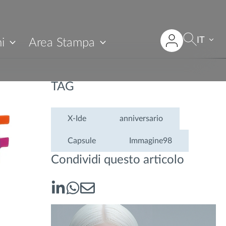
IT
i
Area Stampa
TAG
X-Ide
anniversario
Capsule
Immagine98
Condividi questo articolo