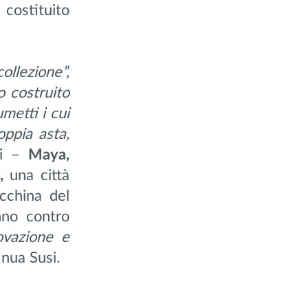
costituito
llezione”,
 costruito
metti i cui
oppia asta,
gi –
Maya,
,
una città
cchina del
nno contro
ovazione e
inua Susi
.