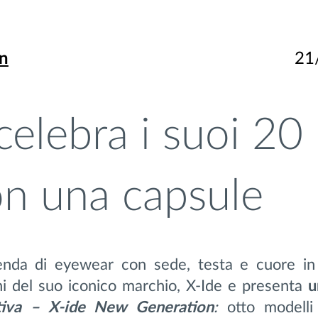
on
21
celebra i suoi 20
on una capsule
enda di eyewear con sede, testa e cuore i
nni del suo iconico marchio, X-Ide e presenta
u
ativa – X-ide New Generation
:
otto modelli 