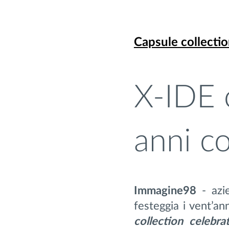
Capsule collecti
X-IDE 
anni c
Immagine98
- azi
festeggia i vent’a
collection celebr