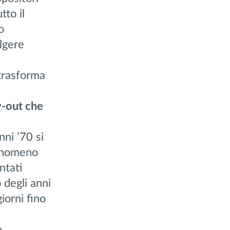
tto il
o
lgere
 trasforma
y-out che
nni ’70 si
fenomeno
ntati
 degli anni
giorni fino
e