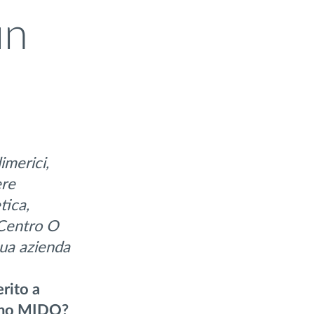
un
imerici
,
ere
tica,
Centro O
ua azienda
erito a
rimo MIDO?