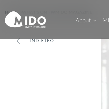
HOME
>
WHAT'S ON
>
WMIDO MAGAZINE
About
M
INDIETRO