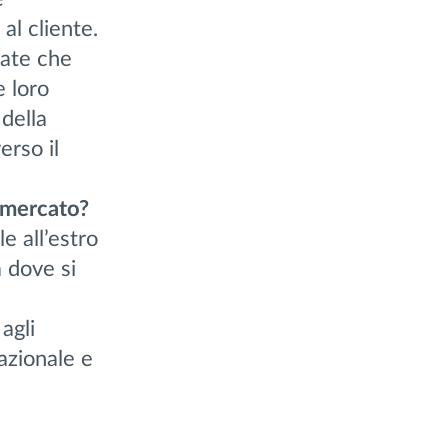
l cliente.
tate che
e loro
 della
erso il
l mercato?
e all’estro
a dove si
agli
razionale e