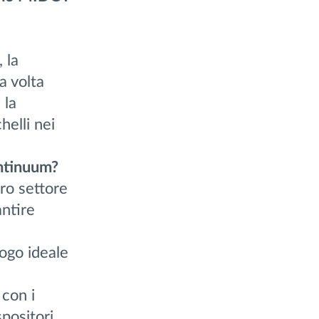
 la
a volta
 la
helli nei
ontinuum?
ro settore
antire
ogo ideale
con i
positori