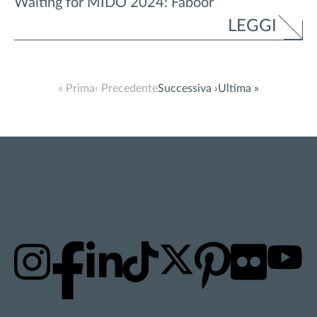
Waiting for MIDO 2024: Faboor
LEGGI
« Prima
‹ Precedente
Successiva ›
Ultima »
RESTA AGGIORNATO