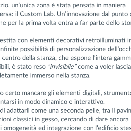
ozio, un’unica zona è stata pensata in maniera
sa: il Custom Lab. Un’innovazione dal punto di
e per la prima volta entra a far parte dello sto
tita con elementi decorativi retroilluminati i
infinite possibilità di personalizzazione dell’occh
 centro della stanza, che espone l’intera gamm
ili, è stato reso
“invisibile”
come a voler lasciar
etamente immerso nella stanza.
o certo mancare gli elementi digitali, strumento
ntarsi in modo dinamico e interattivo.
 di adattarli come una seconda pelle, tra il pav
ioni classici in gesso, cercando di dare ancora 
i omogeneità ed integrazione con l’edificio ste