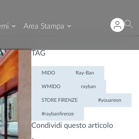
emi
Area Stampa
TAG
MIDO
Ray-Ban
WMIDO
rayban
STORE FIRENZE
#youareon
#raybanfirenze
Condividi questo articolo