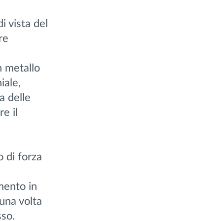
 vista del
re
n metallo
iale,
a delle
e il
 di forza
imento in
una volta
sso.