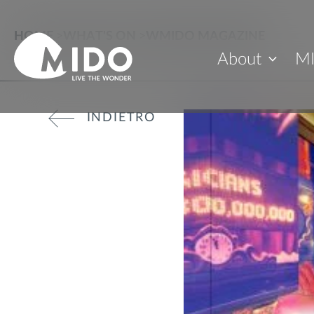
HOME
>
WHAT'S ON
>
WMIDO MAGAZINE
About
M
INDIETRO