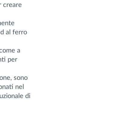
r creare
amente
d al ferro
come a
nti per
ttone, sono
onati nel
tuzionale di