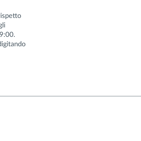
rispetto
li
19:00.
digitando