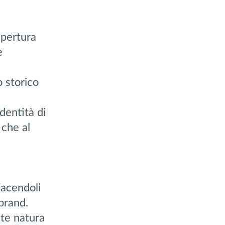
apertura
e
o storico
dentità di
 che al
 facendoli
 brand.
nte natura