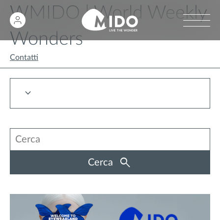
WMIDO | World Weekly
Wonders
Contatti
Cerca