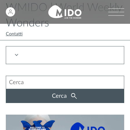
WMIDO | World Weekly
Wonders
Contatti
Cerca