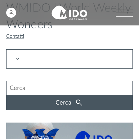
WMIDO | World Weekly
Wonders
Contatti
Cerca