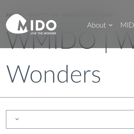
HOME
>
WHAT'S ON
>
WMIDO MAGAZINE
About
MID
WMIDO | W
Wonders