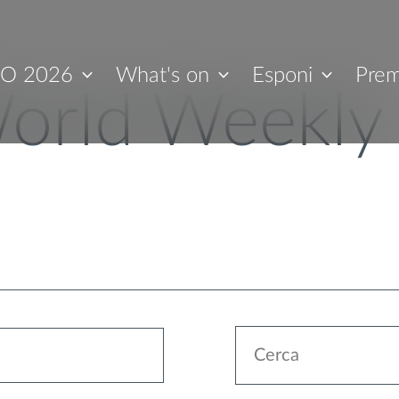
O 2026
What's on
Esponi
Prem
orld Weekly