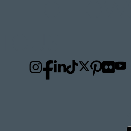
FOLLOW
TO
US