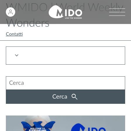
WMIDO | World Weekly
Wonders
Contatti
Cerca