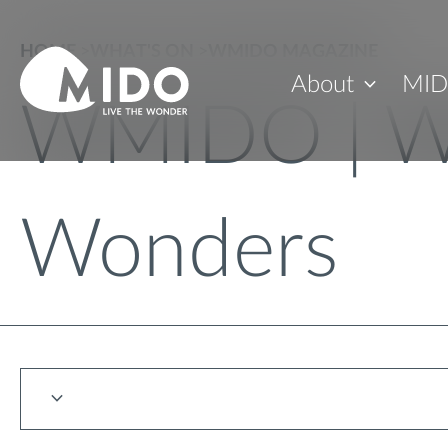
HOME
>
WHAT'S ON
>
WMIDO MAGAZINE
About
MID
WMIDO | W
Wonders