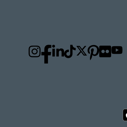
TO
US