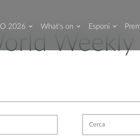
O 2026
What's on
Esponi
Prem
orld Weekly