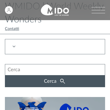
WMIDO | World Weekly
Wonders
Contatti
Cerca