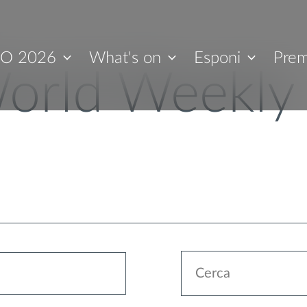
O 2026
What's on
Esponi
Prem
orld Weekly