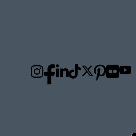
FOLLOW
TO
US