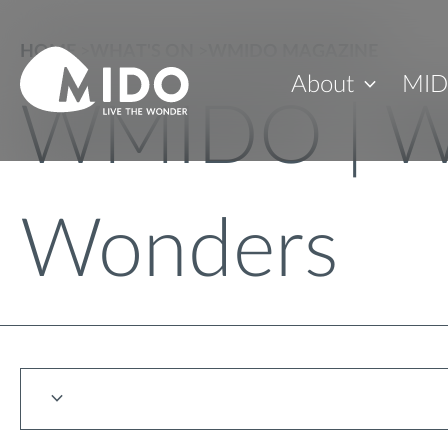
HOME
>
WHAT'S ON
>
WMIDO MAGAZINE
About
MID
WMIDO | W
Wonders