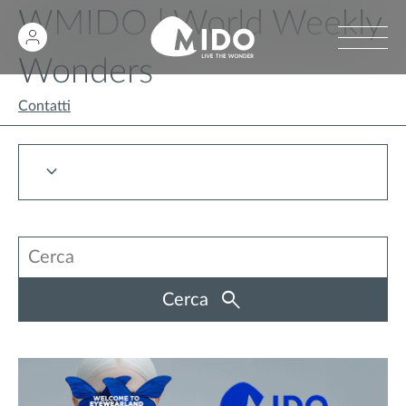
WMIDO | World Weekly
Wonders
Contatti
Cerca