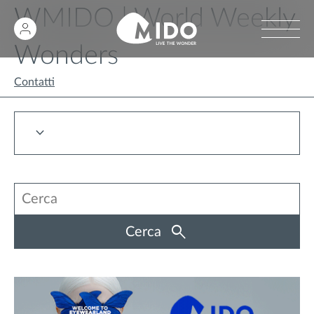
WMIDO | World Weekly
Wonders
Contatti
Cerca