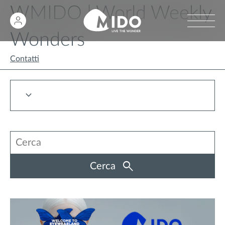
WMIDO | World Weekly
Wonders
Contatti
Cerca