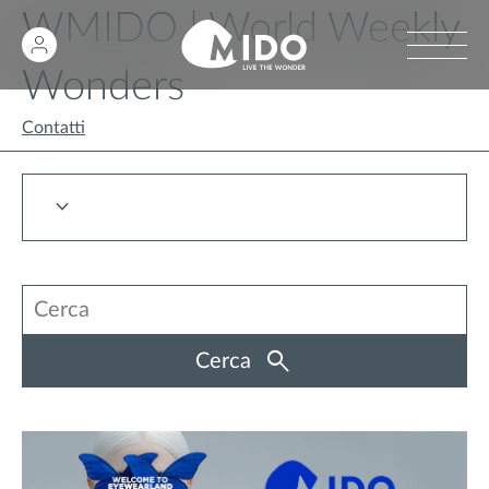
WMIDO | World Weekly
Wonders
Contatti
Cerca