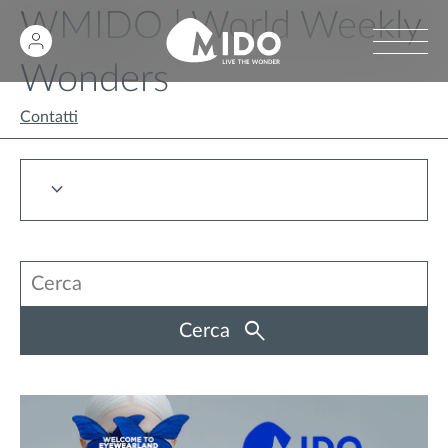
WMIDO | World Weekly
Wonders
Contatti
Cerca