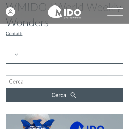
WMIDO | World Weekly
Wonders
Contatti
Cerca