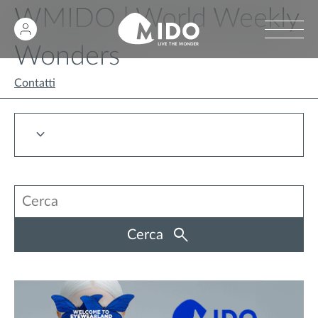
WMIDO | World Weekly
Wonders
Contatti
Cerca