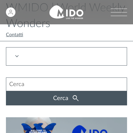
WMIDO | World Weekly
Wonders
Contatti
Cerca