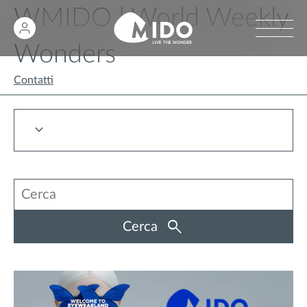
WMIDO | World Weekly
Wonders
Contatti
Cerca