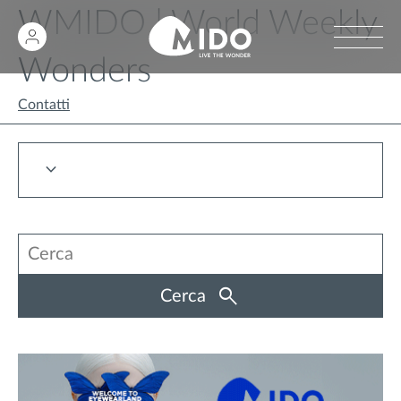
WMIDO | World Weekly
Wonders
Contatti
Cerca