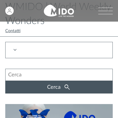
WMIDO | World Weekly
Wonders
Contatti
Cerca