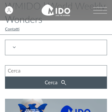
WMIDO | World Weekly
Wonders
Contatti
Cerca