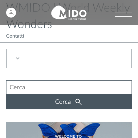
WMIDO | World Weekly
Wonders
Contatti
Cerca