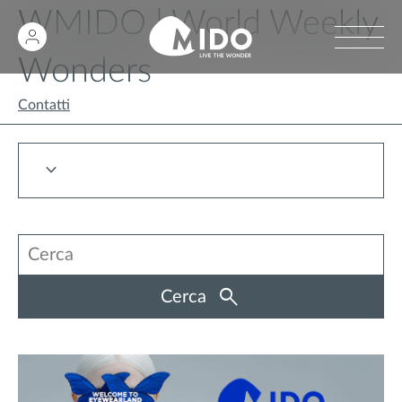
WMIDO | World Weekly
Wonders
Contatti
Cerca