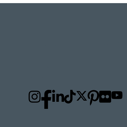
FOLLOW
TO
US