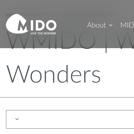
HOME
>
WHAT'S ON
>
WMIDO MAGAZINE
About
MID
WMIDO | W
Wonders