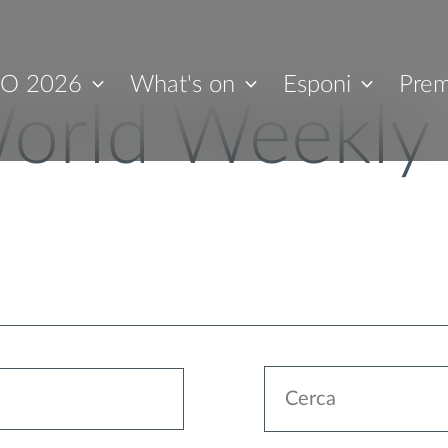
O 2026
What's on
Esponi
Prem
orld Weekly