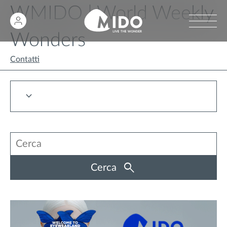
WMIDO | World Weekly
Wonders
Contatti
Cerca