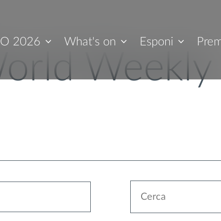
O 2026
What's on
Esponi
Prem
orld Weekly