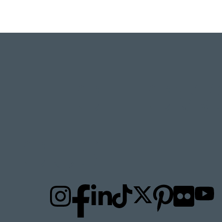
FOLLOW
TO
US