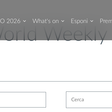
O 2026
What's on
Esponi
Prem
orld Weekly