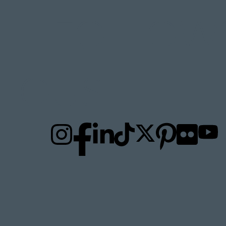
FOLLOW
TO
US