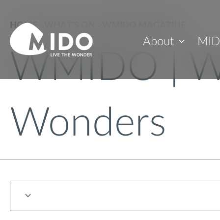
HOME
>
WHAT'S ON
>
WMIDO MAGAZINE
About
MID
WMIDO | W
Wonders