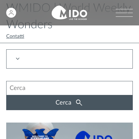
WMIDO | World Weekly
Wonders
Contatti
Cerca