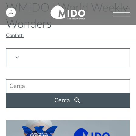
WMIDO | World Weekly
Wonders
Contatti
Cerca