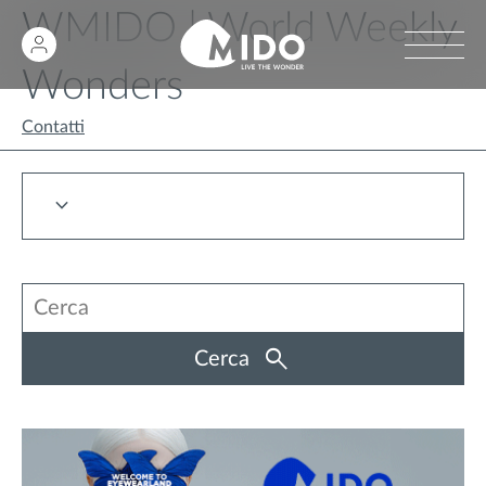
WMIDO | World Weekly
Wonders
Contatti
Cerca