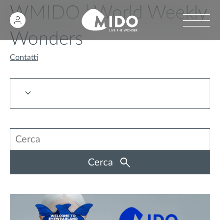
WMIDO | World Weekly
Wonders
Contatti
Cerca