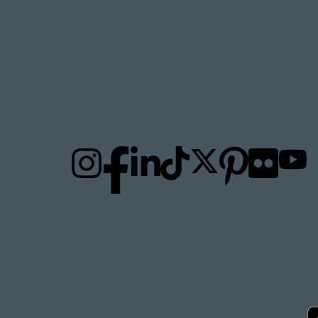
FOLLOW
TO
US