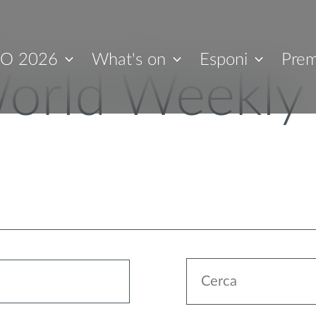
O 2026
What's on
Esponi
Prem
orld Weekly