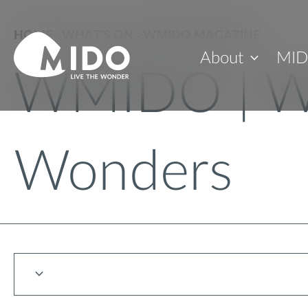
HOME
>
WHAT'S ON
>
WMIDO MAGAZINE
About
MID
WMIDO | W
Wonders