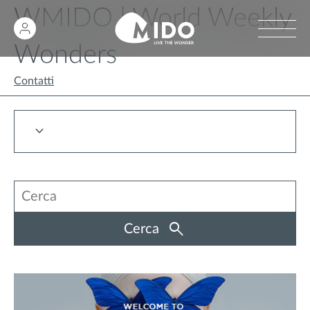
WMIDO | World Weekly
Wonders
Contatti
Cerca