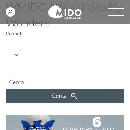
WMIDO | World Weekly
Wonders
Contatti
Cerca