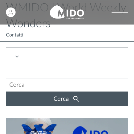
WMIDO | World Weekly
Wonders
Contatti
Cerca