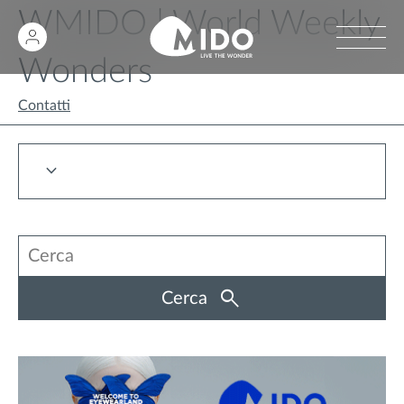
WMIDO | World Weekly
Wonders
Contatti
Cerca