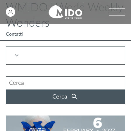
WMIDO | World Weekly
Wonders
Contatti
Cerca