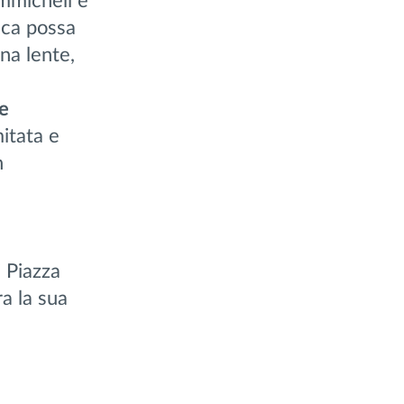
mmicheli e
tica possa
na lente,
e
mitata e
n
 Piazza
ra la sua