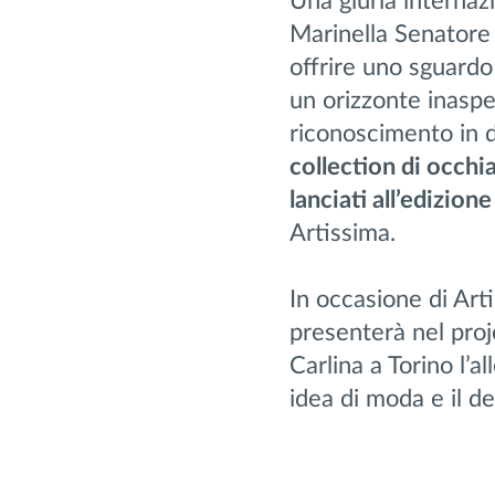
Una giuria interna
Marinella Senatore s
offrire uno sguardo
un orizzonte inaspet
riconoscimento in d
collection di occhia
lanciati all’edizio
Artissima.
In occasione di Art
presenterà nel pro
Carlina a Torino l’a
idea di moda e il de