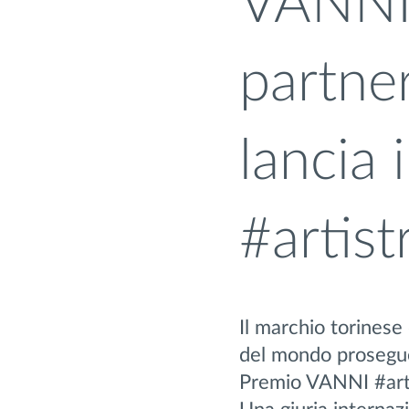
VANNI 
partne
lancia 
#artis
Il marchio torinese
del mondo prosegue 
Premio VANNI #art