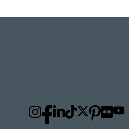
FOLLOW
TO
US