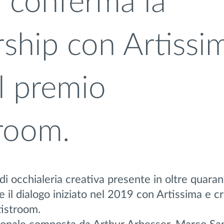
conferma la
rship con Artissi
il premio
troom.
 di occhialeria creativa presente in oltre quaran
il dialogo iniziato nel 2019 con Artissima e cr
istroom.