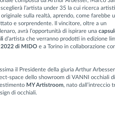
zionale composta da Arthur Arbesser, Marco Sa
ceglierà l’artista under 35 la cui ricerca artis
 originale sulla realtà, aprendo, come farebbe u
tato e sorprendente. Il vincitore, oltre a un
enaro, avrà l’opportunità di ispirare una
capsul
li
d’artista che verranno prodotti in edizione li
ne 2022 di MIDO
e a Torino in collaborazione co
issima il Presidente della giuria Arthur Arbesser
ject-space dello showroom di VANNI occhiali di
llestimento
MY Artistroom
, nato dall’intreccio t
sign di occhiali.