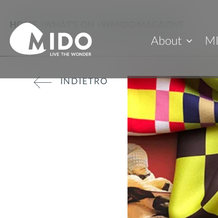
HOME
>
WHAT'S ON
>
WMIDO MAGAZINE
About
M
INDIETRO