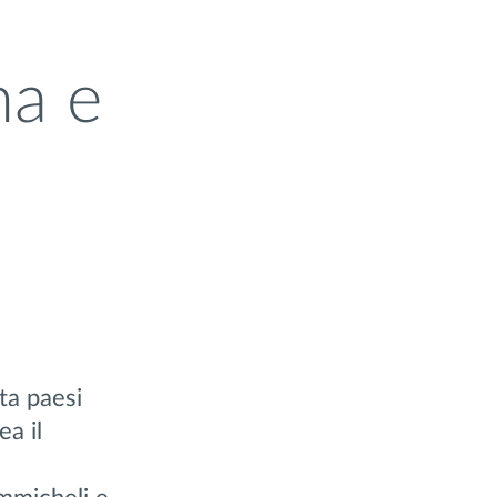
ma e
ta paesi
ea il