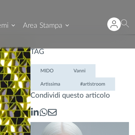
emi
Area Stampa
TAG
MIDO
Vanni
Artissima
#artistroom
Condividi questo articolo