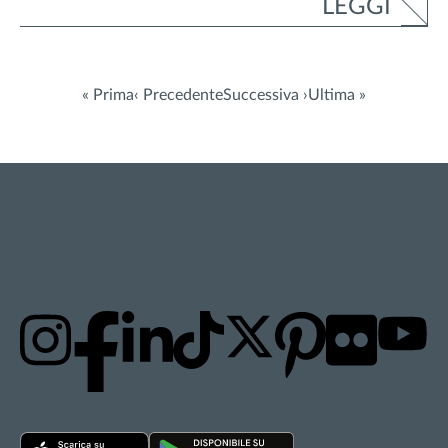
LEGGI
« Prima
‹ Precedente
Successiva ›
Ultima »
RESTA AGGIORNATO